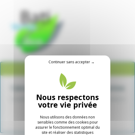
Panneau de gestion des cookies
Continuer sans accepter →
MON SIMULATEUR DE PRIMES ENERGIE...
Calculez le montant de votre prime
Complétez le simulateur pour connaître immédiatement le
montant de vos primes !
Nous utilisons des données non
C'est parti !
sensibles comme des cookies pour
assurer le fonctionnement optimal du
site et réaliser des statistiques