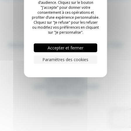
d’audience. Cliquez sur le bouton
"J'accepte" pour donner votre
consentement à ces opérations et
profiter d’une expérience personnalisée.
Cliquez sur "Je refuse" pour les refuser
ou modifiez vos préférences en cliquant
sur "Je personnalise".
05 55 46 25 79
(8H30-12H 13H30-17H30)
Nous joindre :
Accepter et fermer
Nous suivre :
Paramètres des cookies
MENTIONS LÉGALES
DONNÉES PERSONNELLES
CONDITIONS GÉNÉRALES D’UTILISATION
GESTION DES COOKIES
Copyright © 2024