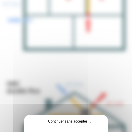
Continuer sans accepter →