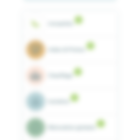
15
Actualités
13
Aides & Primes
19
Chauffage
10
Isolation
5
Rénovation globale