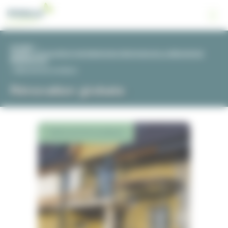
Panneau de gestion des cookies
ACCUEIL
>
GUIDES, ACTUALITÉS ET INFORMATIONS PRATIQUES DE LA RÉNOVATION
ÉNERGÉTIQUE
>
RÉNOVATION GLOBALE
Rénovation globale
RÉNOVATION GLOBALE