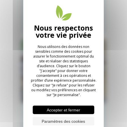
Passoires thermiques : ce qu’il faut
savoir
En savoir plus
RÉNOVATION GLOBALE
Nous utilisons des données non
sensibles comme des cookies pour
assurer le fonctionnement optimal du
site et réaliser des statistiques
d’audience. Cliquez sur le bouton
"J'accepte" pour donner votre
consentement à ces opérations et
profiter d’une expérience personnalisée.
Cliquez sur "Je refuse" pour les refuser
ou modifiez vos préférences en cliquant
sur "Je personnalise".
Accepter et fermer
Quels sont les dispositifs pour
financer sa rénovation globale ?
Paramètres des cookies