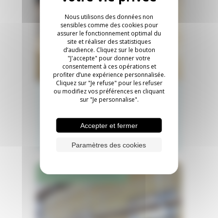
Nous utilisons des données non
sensibles comme des cookies pour
assurer le fonctionnement optimal du
site et réaliser des statistiques
d’audience. Cliquez sur le bouton
"J'accepte" pour donner votre
consentement à ces opérations et
profiter d’une expérience personnalisée.
Cliquez sur "Je refuse" pour les refuser
ou modifiez vos préférences en cliquant
sur "Je personnalise".
Pourquoi isoler sa maison ? Voici 3
bonnes raisons !
Accepter et fermer
En savoir plus
Paramètres des cookies
RÉNOVATION GLOBALE